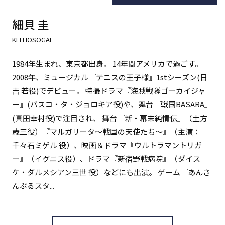
細貝 圭
KEI HOSOGAI
1984年生まれ、東京都出身。 14年間アメリカで過ごす。
2008年、ミュージカル『テニスの王子様』1stシーズン(日
吉 若役)でデビュー。 特撮ドラマ『海賊戦隊ゴーカイジャ
ー』(バスコ・タ・ジョロキア役)や、舞台『戦国BASARA』
(真田幸村役)で注目され、 舞台『新・幕末純情伝』（土方
歳三役）『マルガリータ～戦国の天使たち～』（主演：
千々石ミゲル 役）、映画＆ドラマ『ウルトラマントリガ
ー』（イグニス役）、ドラマ『新宿野戦病院』（ダイス
ケ・ダルメシアン三世 役）などにも出演。 ゲーム『あんさ
んぶるスタ...